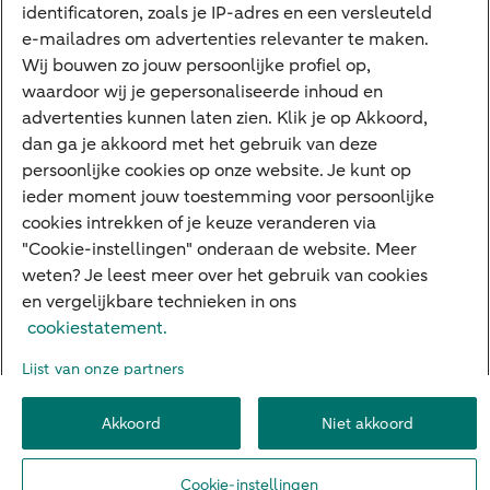
Google Pay
identificatoren, zoals je IP-adres en een versleuteld
e-mailadres om advertenties relevanter te maken.
Veilig bankieren
Meest gezocht
Wij bouwen zo jouw persoonlijke profiel op,
waardoor wij je gepersonaliseerde inhoud en
Hypotheek berekenen
advertenties kunnen laten zien. Klik je op Akkoord,
dan ga je akkoord met het gebruik van deze
E.dentifier
persoonlijke cookies op onze website. Je kunt op
Jaaroverzicht
ieder moment jouw toestemming voor persoonlijke
cookies intrekken of je keuze veranderen via
Rood staan
"Cookie-instellingen" onderaan de website. Meer
weten? Je leest meer over het gebruik van cookies
en vergelijkbare technieken in ons
Over ABN AMRO
Klacht indienen
Herroepingsrecht
cookiestatement.
Werken bij ABN AMRO
Toegankelijkheid
Omgangsregels
Lijst van onze partners
Duurzaamheid
Veiligheid
Privacy
Disclaimer
Cookie-instellingen
Akkoord
Niet akkoord
© 2026 ABN AMRO
Cookie-instellingen