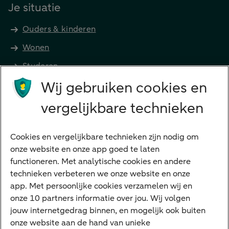
Je situatie
Ouders & kinderen
Wonen
Studeren
Wij gebruiken cookies en
Preferred Banking
Senioren
vergelijkbare technieken
Ondernemers
Digitale diensten
Cookies en vergelijkbare technieken zijn nodig om
onze website en onze app goed te laten
Internet Bankieren
functioneren. Met analytische cookies en andere
technieken verbeteren we onze website en onze
ABN AMRO app
app. Met persoonlijke cookies verzamelen wij en
Tikkie
onze 10 partners informatie over jou. Wij volgen
jouw internetgedrag binnen, en mogelijk ook buiten
Apple Pay
onze website aan de hand van unieke