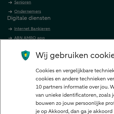
Senioren
Ondernemers
Digitale diensten
Internet Bankieren
ABN AMRO app
Tikkie
Wij gebruiken cookie
Apple Pay
Google Pay
Cookies en vergelijkbare technie
Veilig bankieren
cookies en andere technieken ver
Meest gezocht
10 partners informatie over jou.
Hypotheek berekenen
van unieke identificatoren, zoals
E.dentifier
bouwen zo jouw persoonlijke profi
Jaaroverzicht
je op Akkoord, dan ga je akkoord