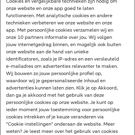
Cookies en vergelijkbare technieken zijn nodig om
onze website en onze app goed te laten
Internet Bankieren
functioneren. Met analytische cookies en andere
technieken verbeteren we onze website en onze
ABN AMRO app
app. Met persoonlijke cookies verzamelen wij en
Tikkie
onze 10 partners informatie over jou. Wij volgen
jouw internetgedrag binnen, en mogelijk ook buiten
Apple Pay
onze website aan de hand van unieke
Google Pay
identificatoren, zoals je IP-adres en een versleuteld
e-mailadres om advertenties relevanter te maken.
Veilig bankieren
Meest gezocht
Wij bouwen zo jouw persoonlijke profiel op,
waardoor wij je gepersonaliseerde inhoud en
Hypotheek berekenen
advertenties kunnen laten zien. Klik je op Akkoord,
dan ga je akkoord met het gebruik van deze
E.dentifier
persoonlijke cookies op onze website. Je kunt op
Jaaroverzicht
ieder moment jouw toestemming voor persoonlijke
cookies intrekken of je keuze veranderen via
Rood staan
"Cookie-instellingen" onderaan de website. Meer
weten? Je leest meer over het gebruik van cookies