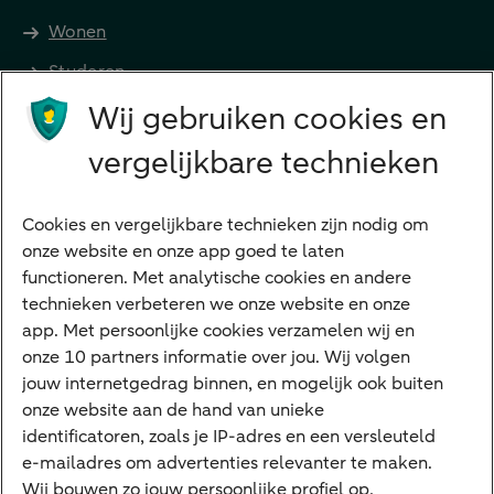
Wonen
Studeren
Wij gebruiken cookies en
Preferred Banking
Senioren
vergelijkbare technieken
Ondernemers
Digitale diensten
Cookies en vergelijkbare technieken zijn nodig om
onze website en onze app goed te laten
Internet Bankieren
functioneren. Met analytische cookies en andere
technieken verbeteren we onze website en onze
ABN AMRO app
app. Met persoonlijke cookies verzamelen wij en
Tikkie
onze 10 partners informatie over jou. Wij volgen
jouw internetgedrag binnen, en mogelijk ook buiten
Apple Pay
onze website aan de hand van unieke
Google Pay
identificatoren, zoals je IP-adres en een versleuteld
e-mailadres om advertenties relevanter te maken.
Veilig bankieren
Meest gezocht
Wij bouwen zo jouw persoonlijke profiel op,