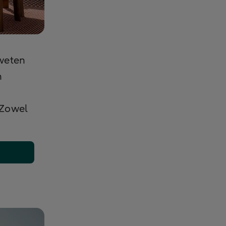
weten
n
 Zowel