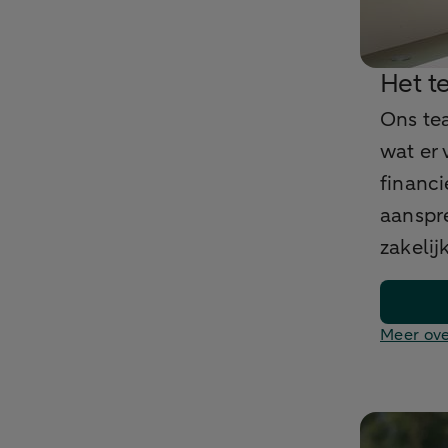
Het t
Ons te
wat er 
financi
aanspre
zakelij
Meer ove