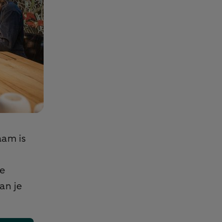
aam is
n
le
an je