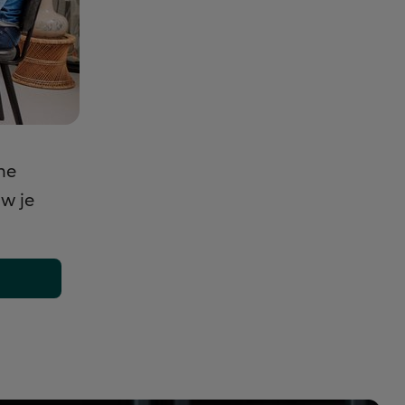
he
uw je