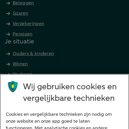
Beleggen
Sparen
Verzekeringen
Pensioen
Je situatie
Ouders & kinderen
Wonen
Studeren
Wij gebruiken cookies en
Preferred Banking
Senioren
vergelijkbare technieken
Ondernemers
Digitale diensten
Cookies en vergelijkbare technieken zijn nodig om
onze website en onze app goed te laten
Internet Bankieren
functioneren. Met analytische cookies en andere