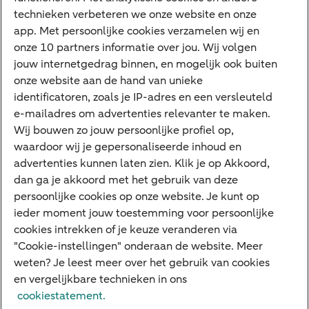
technieken verbeteren we onze website en onze
ABN AMRO app
app. Met persoonlijke cookies verzamelen wij en
Tikkie
onze 10 partners informatie over jou. Wij volgen
jouw internetgedrag binnen, en mogelijk ook buiten
Apple Pay
onze website aan de hand van unieke
Google Pay
identificatoren, zoals je IP-adres en een versleuteld
e-mailadres om advertenties relevanter te maken.
Veilig bankieren
Meest gezocht
Wij bouwen zo jouw persoonlijke profiel op,
waardoor wij je gepersonaliseerde inhoud en
Hypotheek berekenen
advertenties kunnen laten zien. Klik je op Akkoord,
dan ga je akkoord met het gebruik van deze
E.dentifier
persoonlijke cookies op onze website. Je kunt op
Jaaroverzicht
ieder moment jouw toestemming voor persoonlijke
cookies intrekken of je keuze veranderen via
Rood staan
"Cookie-instellingen" onderaan de website. Meer
weten? Je leest meer over het gebruik van cookies
en vergelijkbare technieken in ons
Over ABN AMRO
Klacht indienen
Herroepingsrecht
cookiestatement.