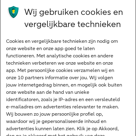
Wij gebruiken cookies en
Preferred Banking
Senioren
vergelijkbare technieken
Ondernemers
Digitale diensten
Cookies en vergelijkbare technieken zijn nodig om
onze website en onze app goed te laten
Internet Bankieren
functioneren. Met analytische cookies en andere
technieken verbeteren we onze website en onze
ABN AMRO app
app. Met persoonlijke cookies verzamelen wij en
Tikkie
onze 10 partners informatie over jou. Wij volgen
jouw internetgedrag binnen, en mogelijk ook buiten
Apple Pay
onze website aan de hand van unieke
Google Pay
identificatoren, zoals je IP-adres en een versleuteld
e-mailadres om advertenties relevanter te maken.
Veilig bankieren
Meest gezocht
Wij bouwen zo jouw persoonlijke profiel op,
waardoor wij je gepersonaliseerde inhoud en
Hypotheek berekenen
advertenties kunnen laten zien. Klik je op Akkoord,