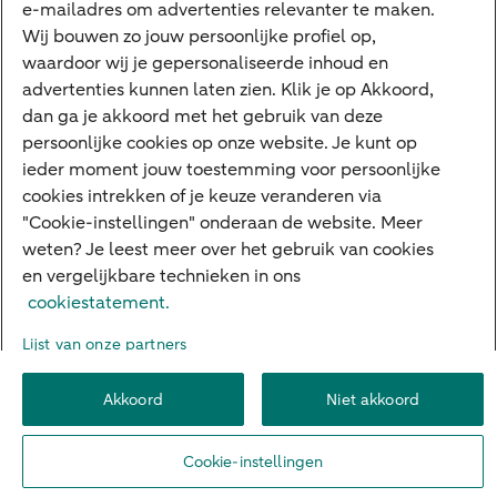
e-mailadres om advertenties relevanter te maken.
Veilig bankieren
Meest gezocht
Wij bouwen zo jouw persoonlijke profiel op,
waardoor wij je gepersonaliseerde inhoud en
Hypotheek berekenen
advertenties kunnen laten zien. Klik je op Akkoord,
dan ga je akkoord met het gebruik van deze
E.dentifier
persoonlijke cookies op onze website. Je kunt op
Jaaroverzicht
ieder moment jouw toestemming voor persoonlijke
cookies intrekken of je keuze veranderen via
Rood staan
"Cookie-instellingen" onderaan de website. Meer
weten? Je leest meer over het gebruik van cookies
en vergelijkbare technieken in ons
Over ABN AMRO
Klacht indienen
Herroepingsrecht
cookiestatement.
Werken bij ABN AMRO
Toegankelijkheid
Omgangsregels
Lijst van onze partners
Duurzaamheid
Veiligheid
Privacy
Disclaimer
Cookie-instellingen
Akkoord
Niet akkoord
© 2026 ABN AMRO
Cookie-instellingen