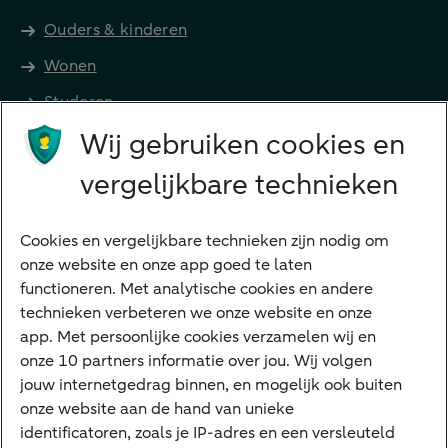
Ouders & kinderen
Wonen
Studeren
Wij gebruiken cookies en
Preferred Banking
Senioren
vergelijkbare technieken
Ondernemers
Digitale diensten
Cookies en vergelijkbare technieken zijn nodig om
onze website en onze app goed te laten
Internet Bankieren
functioneren. Met analytische cookies en andere
technieken verbeteren we onze website en onze
ABN AMRO app
app. Met persoonlijke cookies verzamelen wij en
Tikkie
onze 10 partners informatie over jou. Wij volgen
jouw internetgedrag binnen, en mogelijk ook buiten
Apple Pay
onze website aan de hand van unieke
Google Pay
identificatoren, zoals je IP-adres en een versleuteld