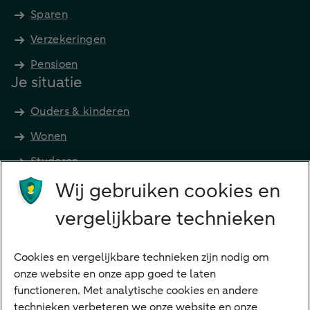
Sparen
Verzekeringen
Pensioen
Je situatie
Ouders & kinderen
Wonen
Studeren
Wij gebruiken cookies en
Preferred Banking
Senioren
vergelijkbare technieken
Ondernemers
Digitale diensten
Cookies en vergelijkbare technieken zijn nodig om
onze website en onze app goed te laten
Internet Bankieren
functioneren. Met analytische cookies en andere
technieken verbeteren we onze website en onze
ABN AMRO app