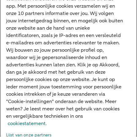
app. Met persoonlijke cookies verzamelen wij en
Tikkie
onze 10 partners informatie over jou. Wij volgen
jouw internetgedrag binnen, en mogelijk ook buiten
Apple Pay
onze website aan de hand van unieke
Google Pay
identificatoren, zoals je IP-adres en een versleuteld
e-mailadres om advertenties relevanter te maken.
Veilig bankieren
Meest gezocht
Wij bouwen zo jouw persoonlijke profiel op,
waardoor wij je gepersonaliseerde inhoud en
Hypotheek berekenen
advertenties kunnen laten zien. Klik je op Akkoord,
dan ga je akkoord met het gebruik van deze
E.dentifier
persoonlijke cookies op onze website. Je kunt op
Jaaroverzicht
ieder moment jouw toestemming voor persoonlijke
cookies intrekken of je keuze veranderen via
Rood staan
"Cookie-instellingen" onderaan de website. Meer
weten? Je leest meer over het gebruik van cookies
en vergelijkbare technieken in ons
Over ABN AMRO
Klacht indienen
Herroepingsrecht
cookiestatement.
Werken bij ABN AMRO
Toegankelijkheid
Omgangsregels
Lijst van onze partners