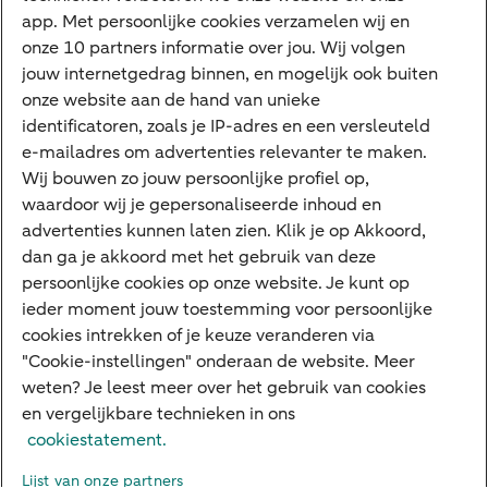
app. Met persoonlijke cookies verzamelen wij en
Tikkie
onze 10 partners informatie over jou. Wij volgen
jouw internetgedrag binnen, en mogelijk ook buiten
Apple Pay
onze website aan de hand van unieke
Google Pay
identificatoren, zoals je IP-adres en een versleuteld
e-mailadres om advertenties relevanter te maken.
Veilig bankieren
Meest gezocht
Wij bouwen zo jouw persoonlijke profiel op,
waardoor wij je gepersonaliseerde inhoud en
Hypotheek berekenen
advertenties kunnen laten zien. Klik je op Akkoord,
dan ga je akkoord met het gebruik van deze
E.dentifier
persoonlijke cookies op onze website. Je kunt op
Jaaroverzicht
ieder moment jouw toestemming voor persoonlijke
cookies intrekken of je keuze veranderen via
Rood staan
"Cookie-instellingen" onderaan de website. Meer
weten? Je leest meer over het gebruik van cookies
en vergelijkbare technieken in ons
Over ABN AMRO
Klacht indienen
Herroepingsrecht
cookiestatement.
Werken bij ABN AMRO
Toegankelijkheid
Omgangsregels
Lijst van onze partners