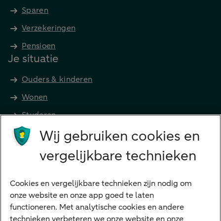
Sparen
Verzekeringen
Pensioen
Je situatie
Ouders & kinderen
Wonen
Studeren
Wij gebruiken cookies en
Preferred Banking
Senioren
vergelijkbare technieken
Ondernemers
Digitale diensten
Cookies en vergelijkbare technieken zijn nodig om
onze website en onze app goed te laten
Internet Bankieren
functioneren. Met analytische cookies en andere
technieken verbeteren we onze website en onze
ABN AMRO app