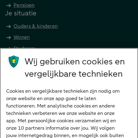
Pensioen
Je situatie
Ouders & kinderen
Wonen
Studeren
Wij gebruiken cookies en
Preferred Banking
Senioren
vergelijkbare technieken
Ondernemers
Digitale diensten
Cookies en vergelijkbare technieken zijn nodig om
onze website en onze app goed te laten
Internet Bankieren
functioneren. Met analytische cookies en andere
technieken verbeteren we onze website en onze
ABN AMRO app
app. Met persoonlijke cookies verzamelen wij en
Tikkie
onze 10 partners informatie over jou. Wij volgen
jouw internetgedrag binnen, en mogelijk ook buiten
Apple Pay