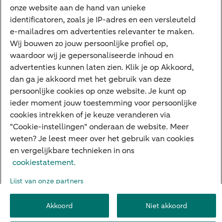
onze website aan de hand van unieke
Google Pay
identificatoren, zoals je IP-adres en een versleuteld
e-mailadres om advertenties relevanter te maken.
Veilig bankieren
Meest gezocht
Wij bouwen zo jouw persoonlijke profiel op,
waardoor wij je gepersonaliseerde inhoud en
Hypotheek berekenen
advertenties kunnen laten zien. Klik je op Akkoord,
dan ga je akkoord met het gebruik van deze
E.dentifier
persoonlijke cookies op onze website. Je kunt op
Jaaroverzicht
ieder moment jouw toestemming voor persoonlijke
cookies intrekken of je keuze veranderen via
Rood staan
"Cookie-instellingen" onderaan de website. Meer
weten? Je leest meer over het gebruik van cookies
en vergelijkbare technieken in ons
Over ABN AMRO
Klacht indienen
Herroepingsrecht
cookiestatement.
Werken bij ABN AMRO
Toegankelijkheid
Omgangsregels
Lijst van onze partners
Duurzaamheid
Veiligheid
Privacy
Disclaimer
Cookie-instellingen
Akkoord
Niet akkoord