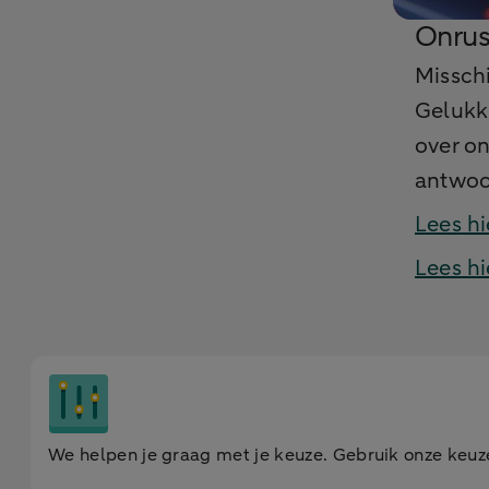
Onrus
Misschi
Gelukki
over on
antwoo
Lees hi
Lees hi
We helpen je graag met je keuze. Gebruik onze keu