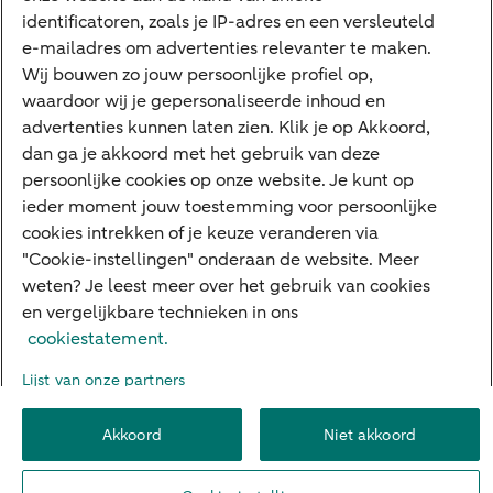
Google Pay
identificatoren, zoals je IP-adres en een versleuteld
e-mailadres om advertenties relevanter te maken.
Veilig bankieren
Meest gezocht
Wij bouwen zo jouw persoonlijke profiel op,
waardoor wij je gepersonaliseerde inhoud en
Hypotheek berekenen
advertenties kunnen laten zien. Klik je op Akkoord,
dan ga je akkoord met het gebruik van deze
E.dentifier
persoonlijke cookies op onze website. Je kunt op
Jaaroverzicht
ieder moment jouw toestemming voor persoonlijke
cookies intrekken of je keuze veranderen via
Rood staan
"Cookie-instellingen" onderaan de website. Meer
weten? Je leest meer over het gebruik van cookies
en vergelijkbare technieken in ons
Over ABN AMRO
Klacht indienen
Herroepingsrecht
cookiestatement.
Werken bij ABN AMRO
Toegankelijkheid
Omgangsregels
Lijst van onze partners
Duurzaamheid
Veiligheid
Privacy
Disclaimer
Cookie-instellingen
Akkoord
Niet akkoord
© 2026 ABN AMRO