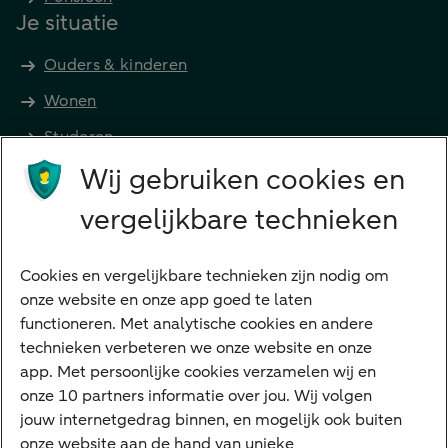
Je situatie
Ouders & kinderen
Wonen
Studeren
Wij gebruiken cookies en
Preferred Banking
Senioren
vergelijkbare technieken
Ondernemers
Digitale diensten
Cookies en vergelijkbare technieken zijn nodig om
onze website en onze app goed te laten
Internet Bankieren
functioneren. Met analytische cookies en andere
technieken verbeteren we onze website en onze
ABN AMRO app
app. Met persoonlijke cookies verzamelen wij en
Tikkie
onze 10 partners informatie over jou. Wij volgen
jouw internetgedrag binnen, en mogelijk ook buiten
Apple Pay
onze website aan de hand van unieke