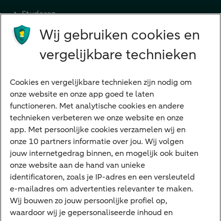
Studeren
Wij gebruiken cookies en
Preferred Banking
Senioren
vergelijkbare technieken
Ondernemers
Digitale diensten
Cookies en vergelijkbare technieken zijn nodig om
onze website en onze app goed te laten
Internet Bankieren
functioneren. Met analytische cookies en andere
technieken verbeteren we onze website en onze
ABN AMRO app
app. Met persoonlijke cookies verzamelen wij en
Tikkie
onze 10 partners informatie over jou. Wij volgen
jouw internetgedrag binnen, en mogelijk ook buiten
Apple Pay
onze website aan de hand van unieke
Google Pay
identificatoren, zoals je IP-adres en een versleuteld
e-mailadres om advertenties relevanter te maken.
Veilig bankieren
Meest gezocht
Wij bouwen zo jouw persoonlijke profiel op,
waardoor wij je gepersonaliseerde inhoud en