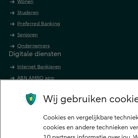
Wonen
Studeren
Preferred Banking
Senioren
Ondernemers
Digitale diensten
Internet Bankieren
ABN AMRO app
Tikkie
Wij gebruiken cookie
Apple Pay
Google Pay
Cookies en vergelijkbare technie
Veilig bankieren
cookies en andere technieken ver
Meest gezocht
10 partners informatie over jou.