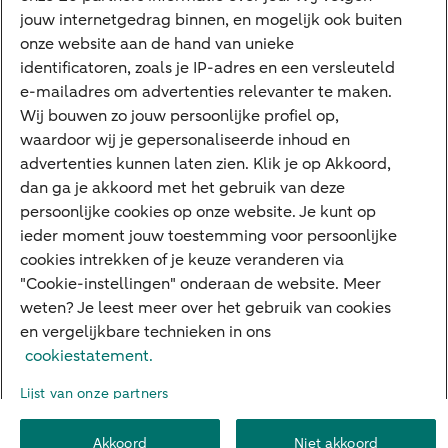
jouw internetgedrag binnen, en mogelijk ook buiten
Apple Pay
onze website aan de hand van unieke
Google Pay
identificatoren, zoals je IP-adres en een versleuteld
e-mailadres om advertenties relevanter te maken.
Veilig bankieren
Meest gezocht
Wij bouwen zo jouw persoonlijke profiel op,
waardoor wij je gepersonaliseerde inhoud en
Hypotheek berekenen
advertenties kunnen laten zien. Klik je op Akkoord,
dan ga je akkoord met het gebruik van deze
E.dentifier
persoonlijke cookies op onze website. Je kunt op
Jaaroverzicht
ieder moment jouw toestemming voor persoonlijke
cookies intrekken of je keuze veranderen via
Rood staan
"Cookie-instellingen" onderaan de website. Meer
weten? Je leest meer over het gebruik van cookies
en vergelijkbare technieken in ons
Over ABN AMRO
Klacht indienen
Herroepingsrecht
cookiestatement.
Werken bij ABN AMRO
Toegankelijkheid
Omgangsregels
Lijst van onze partners
Duurzaamheid
Veiligheid
Privacy
Disclaimer
Cookie-instellingen
Akkoord
Niet akkoord