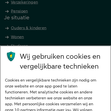
Verzekeringen
Pensioen
Je situatie
Ouders & kinderen
Wonen
Studeren
Wij gebruiken cookies en
Preferred Banking
Senioren
vergelijkbare technieken
Ondernemers
Digitale diensten
Cookies en vergelijkbare technieken zijn nodig om
onze website en onze app goed te laten
Internet Bankieren
functioneren. Met analytische cookies en andere
technieken verbeteren we onze website en onze
ABN AMRO app
app. Met persoonlijke cookies verzamelen wij en
Tikkie
onze 10 partners informatie over jou. Wij volgen