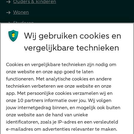
Ouders & kinderen
Wonen
Studeren
Wij gebruiken cookies en
Preferred Banking
Senioren
vergelijkbare technieken
Ondernemers
Digitale diensten
Cookies en vergelijkbare technieken zijn nodig om
onze website en onze app goed te laten
Internet Bankieren
functioneren. Met analytische cookies en andere
technieken verbeteren we onze website en onze
ABN AMRO app
app. Met persoonlijke cookies verzamelen wij en
Tikkie
onze 10 partners informatie over jou. Wij volgen
jouw internetgedrag binnen, en mogelijk ook buiten
Apple Pay
onze website aan de hand van unieke
Google Pay
identificatoren, zoals je IP-adres en een versleuteld
e-mailadres om advertenties relevanter te maken.
Veilig bankieren