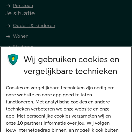
Pensioen
Je situatie
Ouders & kinderen
Wonen
Studeren
Wij gebruiken cookies en
Preferred Banking
Senioren
vergelijkbare technieken
Ondernemers
Digitale diensten
Cookies en vergelijkbare technieken zijn nodig om
onze website en onze app goed te laten
Internet Bankieren
functioneren. Met analytische cookies en andere
technieken verbeteren we onze website en onze
ABN AMRO app
app. Met persoonlijke cookies verzamelen wij en
Tikkie
onze 10 partners informatie over jou. Wij volgen
jouw internetgedrag binnen, en mogelijk ook buiten
Apple Pay