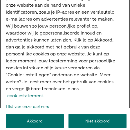
onze website aan de hand van unieke
Google Pay
identificatoren, zoals je IP-adres en een versleuteld
e-mailadres om advertenties relevanter te maken.
Veilig bankieren
Meest gezocht
Wij bouwen zo jouw persoonlijke profiel op,
waardoor wij je gepersonaliseerde inhoud en
Hypotheek berekenen
advertenties kunnen laten zien. Klik je op Akkoord,
dan ga je akkoord met het gebruik van deze
E.dentifier
persoonlijke cookies op onze website. Je kunt op
Jaaroverzicht
ieder moment jouw toestemming voor persoonlijke
cookies intrekken of je keuze veranderen via
Rood staan
"Cookie-instellingen" onderaan de website. Meer
weten? Je leest meer over het gebruik van cookies
en vergelijkbare technieken in ons
Over ABN AMRO
Klacht indienen
Herroepingsrecht
cookiestatement.
Werken bij ABN AMRO
Toegankelijkheid
Omgangsregels
Lijst van onze partners
Duurzaamheid
Veiligheid
Privacy
Disclaimer
Cookie-instellingen
Akkoord
Niet akkoord