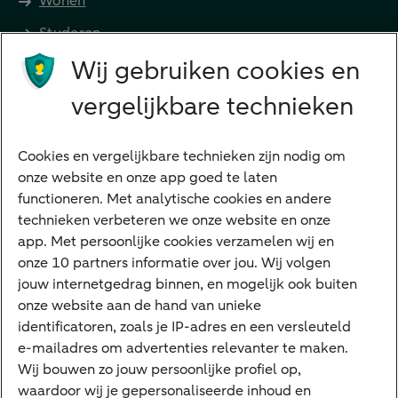
Wonen
Studeren
Wij gebruiken cookies en
Preferred Banking
Senioren
vergelijkbare technieken
Ondernemers
Digitale diensten
Cookies en vergelijkbare technieken zijn nodig om
onze website en onze app goed te laten
Internet Bankieren
functioneren. Met analytische cookies en andere
technieken verbeteren we onze website en onze
ABN AMRO app
app. Met persoonlijke cookies verzamelen wij en
Tikkie
onze 10 partners informatie over jou. Wij volgen
jouw internetgedrag binnen, en mogelijk ook buiten
Apple Pay
onze website aan de hand van unieke
Google Pay
identificatoren, zoals je IP-adres en een versleuteld
e-mailadres om advertenties relevanter te maken.
Veilig bankieren
Meest gezocht
Wij bouwen zo jouw persoonlijke profiel op,
waardoor wij je gepersonaliseerde inhoud en