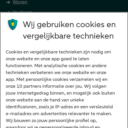
Wonen
Studeren
Wij gebruiken cookies en
Preferred Banking
Senioren
vergelijkbare technieken
Ondernemers
Digitale diensten
Cookies en vergelijkbare technieken zijn nodig om
onze website en onze app goed te laten
Internet Bankieren
functioneren. Met analytische cookies en andere
technieken verbeteren we onze website en onze
ABN AMRO app
app. Met persoonlijke cookies verzamelen wij en
Tikkie
onze 10 partners informatie over jou. Wij volgen
jouw internetgedrag binnen, en mogelijk ook buiten
Apple Pay
onze website aan de hand van unieke
Google Pay
identificatoren, zoals je IP-adres en een versleuteld
e-mailadres om advertenties relevanter te maken.
Veilig bankieren
Meest gezocht
Wij bouwen zo jouw persoonlijke profiel op,
waardoor wij je gepersonaliseerde inhoud en