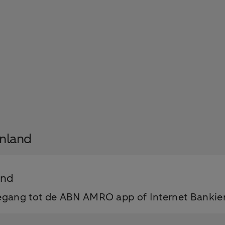
enland
and
toegang tot de ABN AMRO app of Internet Banki