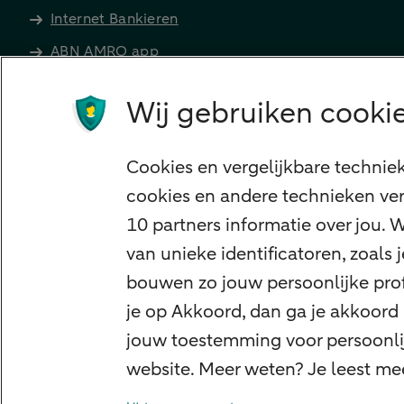
Internet Bankieren
ABN AMRO app
Tikkie
Wij gebruiken cookie
Apple Pay
Google Pay
Cookies en vergelijkbare technie
Veilig bankieren
cookies en andere technieken ver
Meest gezocht
10 partners informatie over jou.
Hypotheek berekenen
van unieke identificatoren, zoals
E.dentifier
bouwen zo jouw persoonlijke profi
Jaaroverzicht
je op Akkoord, dan ga je akkoord
jouw toestemming voor persoonlij
Rood staan
website. Meer weten? Je leest me