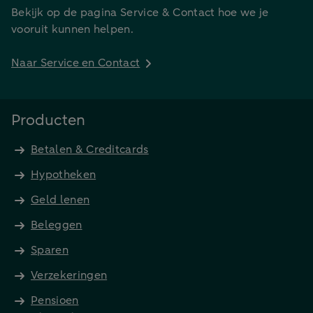
Bekijk op de pagina Service & Contact hoe we je
vooruit kunnen helpen.
Naar Service en Contact
Producten
Betalen & Creditcards
Hypotheken
Geld lenen
Beleggen
Sparen
Verzekeringen
Pensioen