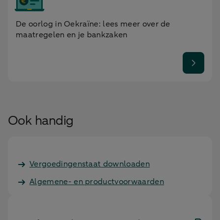
De oorlog in Oekraïne: lees meer over de
maatregelen en je bankzaken
Ook handig
Vergoedingenstaat downloaden
Algemene- en productvoorwaarden