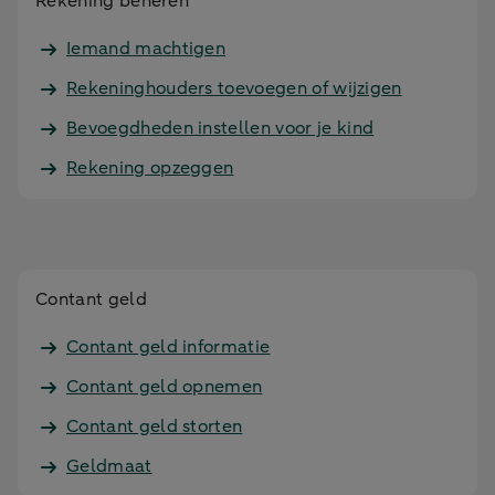
Rekening beheren
Iemand machtigen
Rekeninghouders toevoegen of wijzigen
Bevoegdheden instellen voor je kind
Rekening opzeggen
Contant geld
Contant geld informatie
Contant geld opnemen
Contant geld storten
Geldmaat