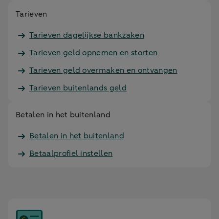
Tarieven
Tarieven dagelijkse bankzaken
Tarieven geld opnemen en storten
Tarieven geld overmaken en ontvangen
Tarieven buitenlands geld
Betalen in het buitenland
Betalen in het buitenland
Betaalprofiel instellen