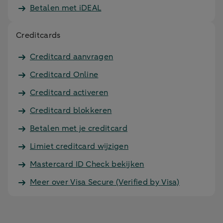
Betalen met iDEAL
Creditcards
Creditcard aanvragen
Creditcard Online
Creditcard activeren
Creditcard blokkeren
Betalen met je creditcard
Limiet creditcard wijzigen
Mastercard ID Check bekijken
Meer over Visa Secure (Verified by Visa)