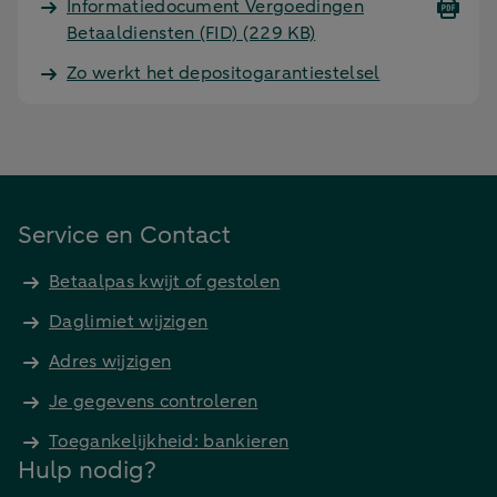
Informatiedocument Vergoedingen
Betaaldiensten (FID)
(229 KB)
Zo werkt het depositogarantiestelsel
Service en Contact
Betaalpas kwijt of gestolen
Daglimiet wijzigen
Adres wijzigen
Je gegevens controleren
Toegankelijkheid: bankieren
Hulp nodig?