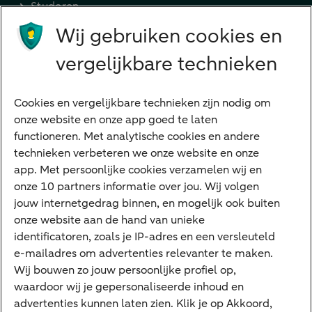
Studeren
Wij gebruiken cookies en
Preferred Banking
Senioren
vergelijkbare technieken
Ondernemers
Digitale diensten
Cookies en vergelijkbare technieken zijn nodig om
onze website en onze app goed te laten
Internet Bankieren
functioneren. Met analytische cookies en andere
technieken verbeteren we onze website en onze
ABN AMRO app
app. Met persoonlijke cookies verzamelen wij en
Tikkie
onze 10 partners informatie over jou. Wij volgen
jouw internetgedrag binnen, en mogelijk ook buiten
Apple Pay
onze website aan de hand van unieke
Google Pay
identificatoren, zoals je IP-adres en een versleuteld
e-mailadres om advertenties relevanter te maken.
Veilig bankieren
Meest gezocht
Wij bouwen zo jouw persoonlijke profiel op,
waardoor wij je gepersonaliseerde inhoud en
Hypotheek berekenen
advertenties kunnen laten zien. Klik je op Akkoord,