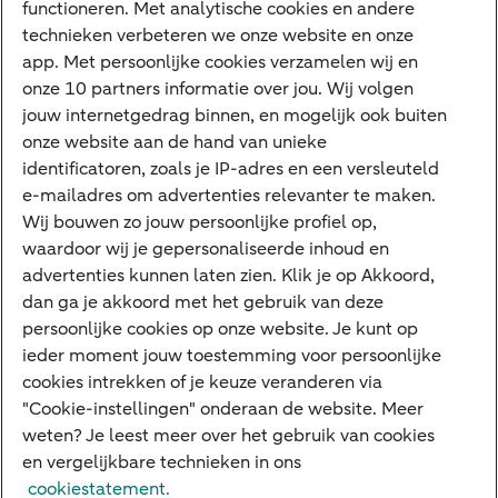
functioneren. Met analytische cookies en andere
technieken verbeteren we onze website en onze
ABN AMRO app
app. Met persoonlijke cookies verzamelen wij en
Tikkie
onze 10 partners informatie over jou. Wij volgen
jouw internetgedrag binnen, en mogelijk ook buiten
Apple Pay
onze website aan de hand van unieke
Google Pay
identificatoren, zoals je IP-adres en een versleuteld
e-mailadres om advertenties relevanter te maken.
Veilig bankieren
Meest gezocht
Wij bouwen zo jouw persoonlijke profiel op,
waardoor wij je gepersonaliseerde inhoud en
Hypotheek berekenen
advertenties kunnen laten zien. Klik je op Akkoord,
dan ga je akkoord met het gebruik van deze
E.dentifier
persoonlijke cookies op onze website. Je kunt op
Jaaroverzicht
ieder moment jouw toestemming voor persoonlijke
cookies intrekken of je keuze veranderen via
Rood staan
"Cookie-instellingen" onderaan de website. Meer
weten? Je leest meer over het gebruik van cookies
en vergelijkbare technieken in ons
Over ABN AMRO
Klacht indienen
Herroepingsrecht
cookiestatement.