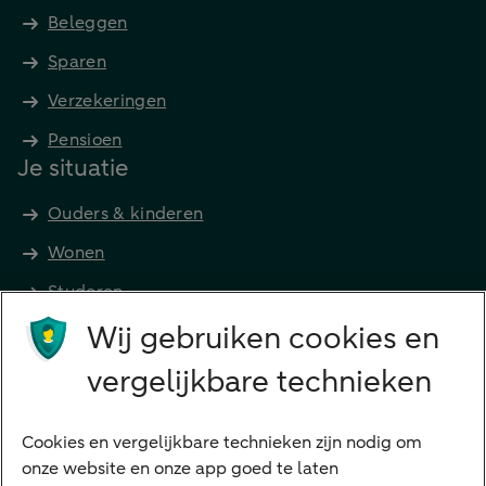
Beleggen
Sparen
Verzekeringen
Pensioen
Je situatie
Ouders & kinderen
Wonen
Studeren
Wij gebruiken cookies en
Preferred Banking
Senioren
vergelijkbare technieken
Ondernemers
Digitale diensten
Cookies en vergelijkbare technieken zijn nodig om
onze website en onze app goed te laten
Internet Bankieren