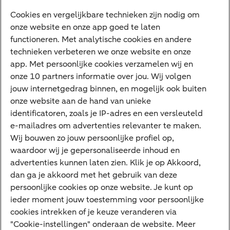
Digitale diensten
Cookies en vergelijkbare technieken zijn nodig om
onze website en onze app goed te laten
Internet Bankieren
functioneren. Met analytische cookies en andere
technieken verbeteren we onze website en onze
ABN AMRO app
app. Met persoonlijke cookies verzamelen wij en
Tikkie
onze 10 partners informatie over jou. Wij volgen
jouw internetgedrag binnen, en mogelijk ook buiten
Apple Pay
onze website aan de hand van unieke
Google Pay
identificatoren, zoals je IP-adres en een versleuteld
e-mailadres om advertenties relevanter te maken.
Veilig bankieren
Meest gezocht
Wij bouwen zo jouw persoonlijke profiel op,
waardoor wij je gepersonaliseerde inhoud en
Hypotheek berekenen
advertenties kunnen laten zien. Klik je op Akkoord,
dan ga je akkoord met het gebruik van deze
E.dentifier
persoonlijke cookies op onze website. Je kunt op
Jaaroverzicht
ieder moment jouw toestemming voor persoonlijke
cookies intrekken of je keuze veranderen via
Rood staan
"Cookie-instellingen" onderaan de website. Meer