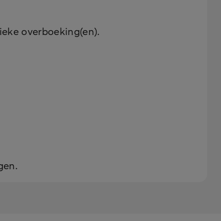
dieke overboeking(en).
gen.