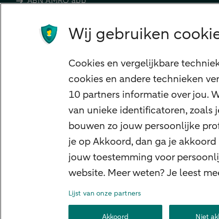
ABN AMRO app
Tikkie
Wij gebruiken cookie
Apple Pay
Google Pay
Cookies en vergelijkbare technie
Veilig bankieren
cookies en andere technieken ver
Meest gezocht
10 partners informatie over jou.
Hypotheek berekenen
van unieke identificatoren, zoals
E.dentifier
bouwen zo jouw persoonlijke profi
Jaaroverzicht
je op Akkoord, dan ga je akkoord
jouw toestemming voor persoonlij
Rood staan
website. Meer weten? Je leest me
Lijst van onze partners
Over ABN AMRO
Klacht indienen
Herroepingsrec
Akkoord
Niet a