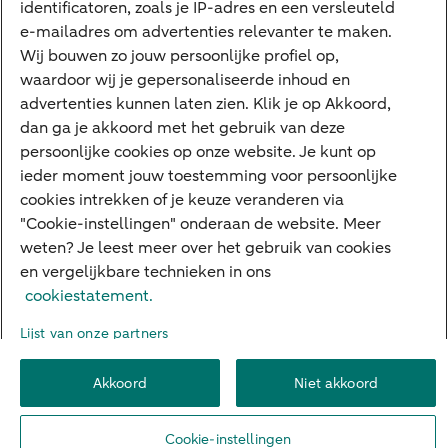
identificatoren, zoals je IP-adres en een versleuteld
e-mailadres om advertenties relevanter te maken.
Veilig bankieren
Meest gezocht
Wij bouwen zo jouw persoonlijke profiel op,
waardoor wij je gepersonaliseerde inhoud en
Hypotheek berekenen
advertenties kunnen laten zien. Klik je op Akkoord,
dan ga je akkoord met het gebruik van deze
E.dentifier
persoonlijke cookies op onze website. Je kunt op
Jaaroverzicht
ieder moment jouw toestemming voor persoonlijke
cookies intrekken of je keuze veranderen via
Rood staan
"Cookie-instellingen" onderaan de website. Meer
weten? Je leest meer over het gebruik van cookies
en vergelijkbare technieken in ons
Over ABN AMRO
Klacht indienen
Herroepingsrecht
cookiestatement.
Werken bij ABN AMRO
Toegankelijkheid
Omgangsregels
Lijst van onze partners
Duurzaamheid
Veiligheid
Privacy
Disclaimer
Cookie-instellingen
Akkoord
Niet akkoord
© 2026 ABN AMRO
Cookie-instellingen