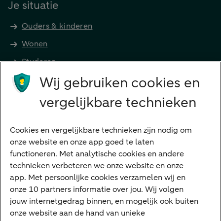
Je situatie
Ouders & kinderen
Wonen
Studeren
Wij gebruiken cookies en
Preferred Banking
Senioren
vergelijkbare technieken
Ondernemers
Digitale diensten
Cookies en vergelijkbare technieken zijn nodig om
onze website en onze app goed te laten
Internet Bankieren
functioneren. Met analytische cookies en andere
technieken verbeteren we onze website en onze
ABN AMRO app
app. Met persoonlijke cookies verzamelen wij en
Tikkie
onze 10 partners informatie over jou. Wij volgen
jouw internetgedrag binnen, en mogelijk ook buiten
Apple Pay
onze website aan de hand van unieke
Google Pay