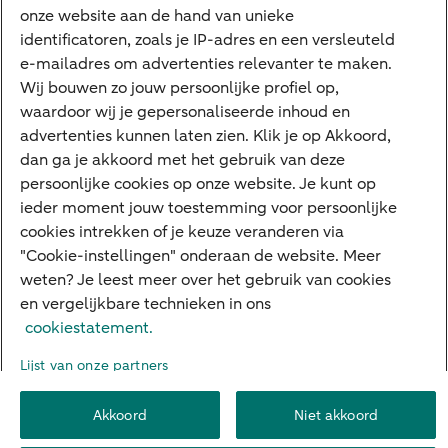
onze website aan de hand van unieke
Google Pay
identificatoren, zoals je IP-adres en een versleuteld
e-mailadres om advertenties relevanter te maken.
Veilig bankieren
Meest gezocht
Wij bouwen zo jouw persoonlijke profiel op,
waardoor wij je gepersonaliseerde inhoud en
Hypotheek berekenen
advertenties kunnen laten zien. Klik je op Akkoord,
dan ga je akkoord met het gebruik van deze
E.dentifier
persoonlijke cookies op onze website. Je kunt op
Jaaroverzicht
ieder moment jouw toestemming voor persoonlijke
cookies intrekken of je keuze veranderen via
Rood staan
"Cookie-instellingen" onderaan de website. Meer
weten? Je leest meer over het gebruik van cookies
en vergelijkbare technieken in ons
Over ABN AMRO
Klacht indienen
Herroepingsrecht
cookiestatement.
Werken bij ABN AMRO
Toegankelijkheid
Omgangsregels
Lijst van onze partners
Duurzaamheid
Veiligheid
Privacy
Disclaimer
Cookie-instellingen
Akkoord
Niet akkoord