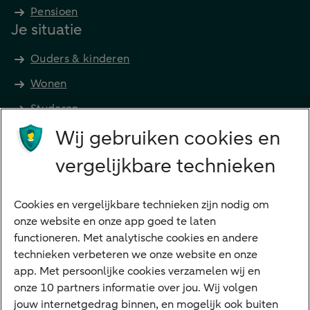
Pensioen
Je situatie
Ouders & kinderen
Wonen
Studeren
Wij gebruiken cookies en
Preferred Banking
Senioren
vergelijkbare technieken
Ondernemers
Digitale diensten
Cookies en vergelijkbare technieken zijn nodig om
onze website en onze app goed te laten
Internet Bankieren
functioneren. Met analytische cookies en andere
technieken verbeteren we onze website en onze
ABN AMRO app
app. Met persoonlijke cookies verzamelen wij en
Tikkie
onze 10 partners informatie over jou. Wij volgen
jouw internetgedrag binnen, en mogelijk ook buiten
Apple Pay