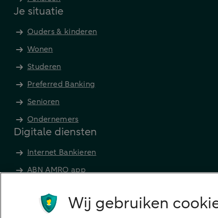
Je situatie
Ouders & kinderen
Wonen
Studeren
Preferred Banking
Senioren
Ondernemers
Digitale diensten
Internet Bankieren
ABN AMRO app
Tikkie
Wij gebruiken cookie
Apple Pay