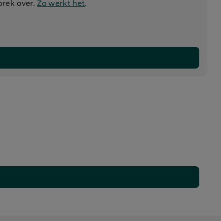
prek over.
Zo werkt het
.