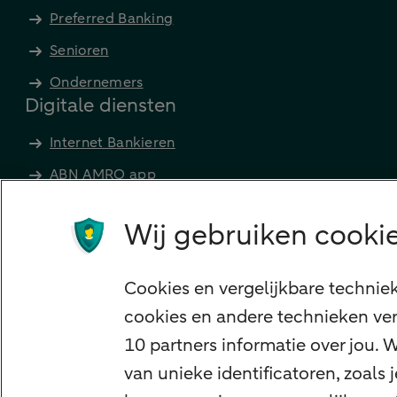
Preferred Banking
Senioren
Ondernemers
Digitale diensten
Internet Bankieren
ABN AMRO app
Tikkie
Wij gebruiken cookie
Apple Pay
Google Pay
Cookies en vergelijkbare technie
Veilig bankieren
cookies en andere technieken ver
Meest gezocht
10 partners informatie over jou.
Hypotheek berekenen
van unieke identificatoren, zoals
E.dentifier