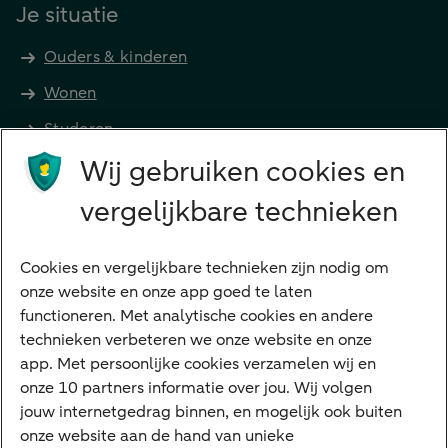
Je situatie
Ouders & kinderen
Wonen
Studeren
Wij gebruiken cookies en
Preferred Banking
Senioren
vergelijkbare technieken
Ondernemers
Digitale diensten
Cookies en vergelijkbare technieken zijn nodig om
onze website en onze app goed te laten
Internet Bankieren
functioneren. Met analytische cookies en andere
technieken verbeteren we onze website en onze
ABN AMRO app
app. Met persoonlijke cookies verzamelen wij en
Tikkie
onze 10 partners informatie over jou. Wij volgen
jouw internetgedrag binnen, en mogelijk ook buiten
Apple Pay
onze website aan de hand van unieke