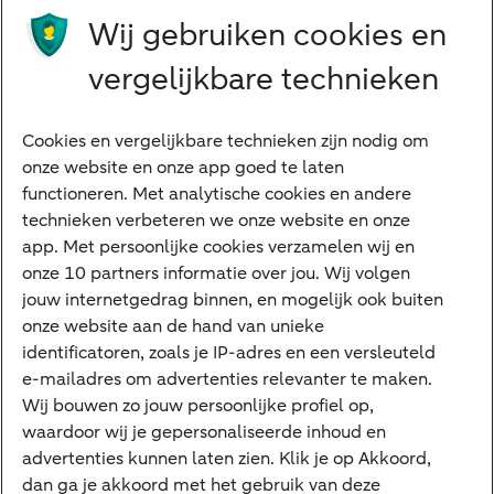
Wij gebruiken cookies en
Preferred Banking
Senioren
vergelijkbare technieken
Ondernemers
Digitale diensten
Cookies en vergelijkbare technieken zijn nodig om
onze website en onze app goed te laten
Internet Bankieren
functioneren. Met analytische cookies en andere
technieken verbeteren we onze website en onze
ABN AMRO app
app. Met persoonlijke cookies verzamelen wij en
Tikkie
onze 10 partners informatie over jou. Wij volgen
jouw internetgedrag binnen, en mogelijk ook buiten
Apple Pay
onze website aan de hand van unieke
Google Pay
identificatoren, zoals je IP-adres en een versleuteld
e-mailadres om advertenties relevanter te maken.
Veilig bankieren
Meest gezocht
Wij bouwen zo jouw persoonlijke profiel op,
waardoor wij je gepersonaliseerde inhoud en
Hypotheek berekenen
advertenties kunnen laten zien. Klik je op Akkoord,
dan ga je akkoord met het gebruik van deze