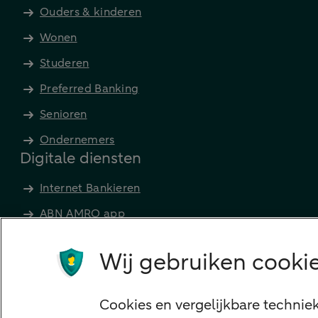
Ouders & kinderen
Wonen
Studeren
Preferred Banking
Senioren
Ondernemers
Digitale diensten
Internet Bankieren
ABN AMRO app
Tikkie
Wij gebruiken cookie
Apple Pay
Google Pay
Cookies en vergelijkbare technie
Veilig bankieren