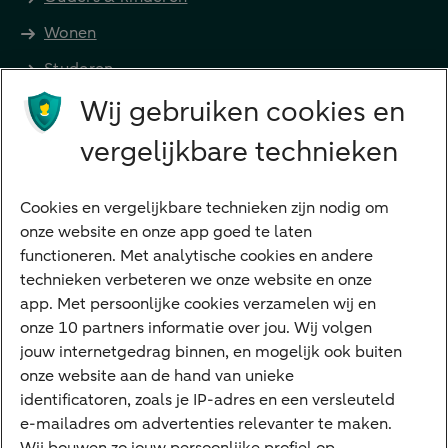
Wonen
Studeren
Wij gebruiken cookies en
Preferred Banking
Senioren
vergelijkbare technieken
Ondernemers
Digitale diensten
Cookies en vergelijkbare technieken zijn nodig om
onze website en onze app goed te laten
Internet Bankieren
functioneren. Met analytische cookies en andere
technieken verbeteren we onze website en onze
ABN AMRO app
app. Met persoonlijke cookies verzamelen wij en
Tikkie
onze 10 partners informatie over jou. Wij volgen
jouw internetgedrag binnen, en mogelijk ook buiten
Apple Pay
onze website aan de hand van unieke
Google Pay
identificatoren, zoals je IP-adres en een versleuteld
e-mailadres om advertenties relevanter te maken.
Veilig bankieren