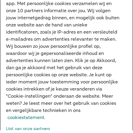
app. Met persoonlijke cookies verzamelen wij en
Tikkie
onze 10 partners informatie over jou. Wij volgen
jouw internetgedrag binnen, en mogelijk ook buiten
Apple Pay
onze website aan de hand van unieke
Google Pay
identificatoren, zoals je IP-adres en een versleuteld
e-mailadres om advertenties relevanter te maken.
Veilig bankieren
Meest gezocht
Wij bouwen zo jouw persoonlijke profiel op,
waardoor wij je gepersonaliseerde inhoud en
Hypotheek berekenen
advertenties kunnen laten zien. Klik je op Akkoord,
dan ga je akkoord met het gebruik van deze
E.dentifier
persoonlijke cookies op onze website. Je kunt op
Jaaroverzicht
ieder moment jouw toestemming voor persoonlijke
cookies intrekken of je keuze veranderen via
Rood staan
"Cookie-instellingen" onderaan de website. Meer
weten? Je leest meer over het gebruik van cookies
en vergelijkbare technieken in ons
Over ABN AMRO
Klacht indienen
Herroepingsrecht
cookiestatement.
Werken bij ABN AMRO
Toegankelijkheid
Omgangsregels
Lijst van onze partners