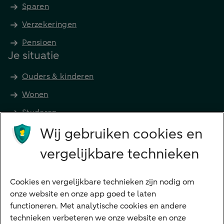
Sparen
Verzekeringen
Pensioen
Je situatie
Ouders & kinderen
Wonen
Studeren
Wij gebruiken cookies en
Preferred Banking
Senioren
vergelijkbare technieken
Ondernemers
Digitale diensten
Cookies en vergelijkbare technieken zijn nodig om
onze website en onze app goed te laten
Internet Bankieren
functioneren. Met analytische cookies en andere
technieken verbeteren we onze website en onze
ABN AMRO app