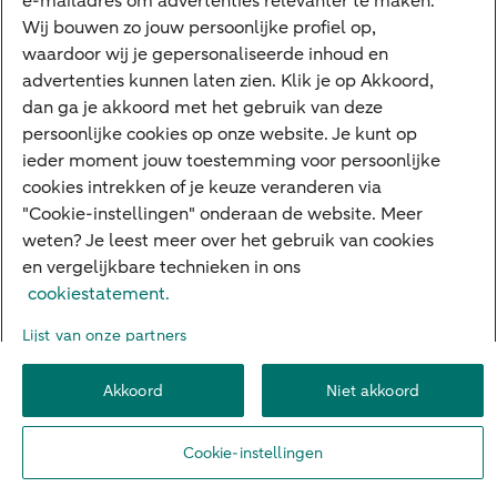
e-mailadres om advertenties relevanter te maken.
Veilig bankieren
Meest gezocht
Wij bouwen zo jouw persoonlijke profiel op,
waardoor wij je gepersonaliseerde inhoud en
Hypotheek berekenen
advertenties kunnen laten zien. Klik je op Akkoord,
dan ga je akkoord met het gebruik van deze
E.dentifier
persoonlijke cookies op onze website. Je kunt op
Jaaroverzicht
ieder moment jouw toestemming voor persoonlijke
cookies intrekken of je keuze veranderen via
Rood staan
"Cookie-instellingen" onderaan de website. Meer
weten? Je leest meer over het gebruik van cookies
en vergelijkbare technieken in ons
Over ABN AMRO
Klacht indienen
Herroepingsrecht
cookiestatement.
Werken bij ABN AMRO
Toegankelijkheid
Omgangsregels
Lijst van onze partners
Duurzaamheid
Veiligheid
Privacy
Disclaimer
Cookie-instellingen
Akkoord
Niet akkoord
© 2026 ABN AMRO
Cookie-instellingen