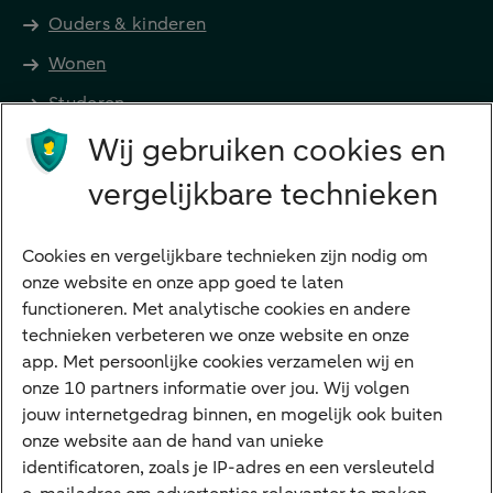
Ouders & kinderen
Wonen
Studeren
Wij gebruiken cookies en
Preferred Banking
Senioren
vergelijkbare technieken
Ondernemers
Digitale diensten
Cookies en vergelijkbare technieken zijn nodig om
onze website en onze app goed te laten
Internet Bankieren
functioneren. Met analytische cookies en andere
technieken verbeteren we onze website en onze
ABN AMRO app
app. Met persoonlijke cookies verzamelen wij en
Tikkie
onze 10 partners informatie over jou. Wij volgen
jouw internetgedrag binnen, en mogelijk ook buiten
Apple Pay
onze website aan de hand van unieke
Google Pay
identificatoren, zoals je IP-adres en een versleuteld