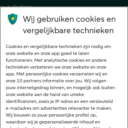
Studeren
Wij gebruiken cookies en
Preferred Banking
Senioren
vergelijkbare technieken
Ondernemers
Digitale diensten
Cookies en vergelijkbare technieken zijn nodig om
onze website en onze app goed te laten
Internet Bankieren
functioneren. Met analytische cookies en andere
technieken verbeteren we onze website en onze
ABN AMRO app
app. Met persoonlijke cookies verzamelen wij en
Tikkie
onze 10 partners informatie over jou. Wij volgen
jouw internetgedrag binnen, en mogelijk ook buiten
Apple Pay
onze website aan de hand van unieke
Google Pay
identificatoren, zoals je IP-adres en een versleuteld
e-mailadres om advertenties relevanter te maken.
Veilig bankieren
Meest gezocht
Wij bouwen zo jouw persoonlijke profiel op,
waardoor wij je gepersonaliseerde inhoud en