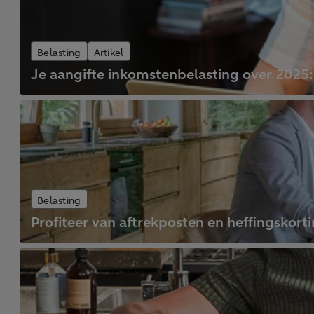
Belasting
Artikel
Je aangifte inkomstenbelasting over 2025: 
Belasting
Profiteer van aftrekposten en heffingskort