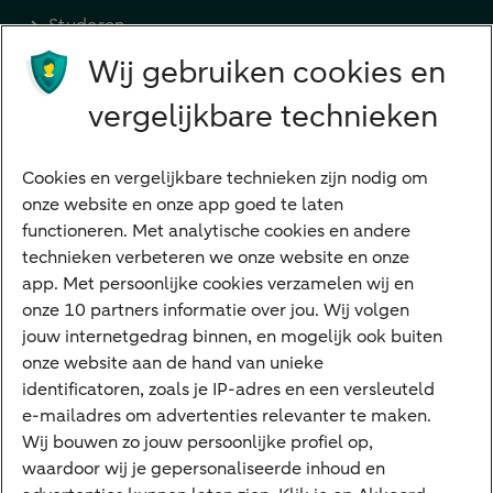
Studeren
Wij gebruiken cookies en
Preferred Banking
Senioren
vergelijkbare technieken
Ondernemers
Digitale diensten
Cookies en vergelijkbare technieken zijn nodig om
onze website en onze app goed te laten
Internet Bankieren
functioneren. Met analytische cookies en andere
technieken verbeteren we onze website en onze
ABN AMRO app
app. Met persoonlijke cookies verzamelen wij en
Tikkie
onze 10 partners informatie over jou. Wij volgen
jouw internetgedrag binnen, en mogelijk ook buiten
Apple Pay
onze website aan de hand van unieke
Google Pay
identificatoren, zoals je IP-adres en een versleuteld
e-mailadres om advertenties relevanter te maken.
Veilig bankieren
Meest gezocht
Wij bouwen zo jouw persoonlijke profiel op,
waardoor wij je gepersonaliseerde inhoud en
Hypotheek berekenen