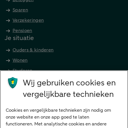
Sparen
Verzekeringen
Pensioen
Je situatie
Ouders & kinderen
Wonen
Studeren
Wij gebruiken cookies en
Preferred Banking
Senioren
vergelijkbare technieken
Ondernemers
Digitale diensten
Cookies en vergelijkbare technieken zijn nodig om
onze website en onze app goed te laten
Internet Bankieren
functioneren. Met analytische cookies en andere