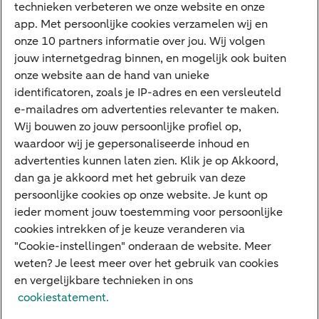
technieken verbeteren we onze website en onze
ABN AMRO app
app. Met persoonlijke cookies verzamelen wij en
Tikkie
onze 10 partners informatie over jou. Wij volgen
jouw internetgedrag binnen, en mogelijk ook buiten
Apple Pay
onze website aan de hand van unieke
Google Pay
identificatoren, zoals je IP-adres en een versleuteld
e-mailadres om advertenties relevanter te maken.
Veilig bankieren
Meest gezocht
Wij bouwen zo jouw persoonlijke profiel op,
waardoor wij je gepersonaliseerde inhoud en
Hypotheek berekenen
advertenties kunnen laten zien. Klik je op Akkoord,
dan ga je akkoord met het gebruik van deze
E.dentifier
persoonlijke cookies op onze website. Je kunt op
Jaaroverzicht
ieder moment jouw toestemming voor persoonlijke
cookies intrekken of je keuze veranderen via
Rood staan
"Cookie-instellingen" onderaan de website. Meer
weten? Je leest meer over het gebruik van cookies
en vergelijkbare technieken in ons
Over ABN AMRO
Klacht indienen
Herroepingsrecht
cookiestatement.
Werken bij ABN AMRO
Toegankelijkheid
Omgangsregels