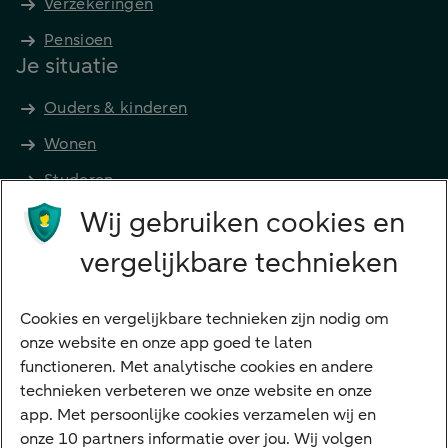
Verzekeringen
Pensioen
Je situatie
Ouders & kinderen
Wonen
Studeren
Wij gebruiken cookies en
Preferred Banking
Senioren
vergelijkbare technieken
Ondernemers
Digitale diensten
Cookies en vergelijkbare technieken zijn nodig om
onze website en onze app goed te laten
Internet Bankieren
functioneren. Met analytische cookies en andere
technieken verbeteren we onze website en onze
ABN AMRO app
app. Met persoonlijke cookies verzamelen wij en
Tikkie
onze 10 partners informatie over jou. Wij volgen