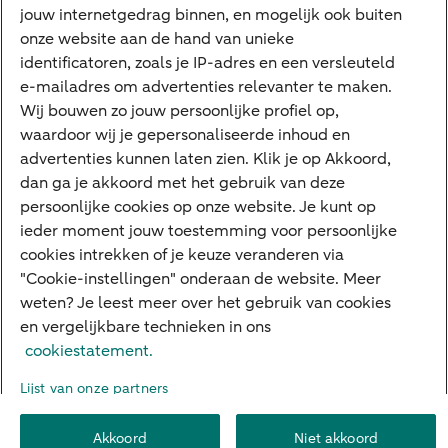
jouw internetgedrag binnen, en mogelijk ook buiten
Apple Pay
onze website aan de hand van unieke
Google Pay
identificatoren, zoals je IP-adres en een versleuteld
e-mailadres om advertenties relevanter te maken.
Veilig bankieren
Meest gezocht
Wij bouwen zo jouw persoonlijke profiel op,
waardoor wij je gepersonaliseerde inhoud en
Hypotheek berekenen
advertenties kunnen laten zien. Klik je op Akkoord,
dan ga je akkoord met het gebruik van deze
E.dentifier
persoonlijke cookies op onze website. Je kunt op
Jaaroverzicht
ieder moment jouw toestemming voor persoonlijke
cookies intrekken of je keuze veranderen via
Rood staan
"Cookie-instellingen" onderaan de website. Meer
weten? Je leest meer over het gebruik van cookies
en vergelijkbare technieken in ons
Over ABN AMRO
Klacht indienen
Herroepingsrecht
cookiestatement.
Werken bij ABN AMRO
Toegankelijkheid
Omgangsregels
Lijst van onze partners
Duurzaamheid
Veiligheid
Privacy
Disclaimer
Cookie-instellingen
Akkoord
Niet akkoord