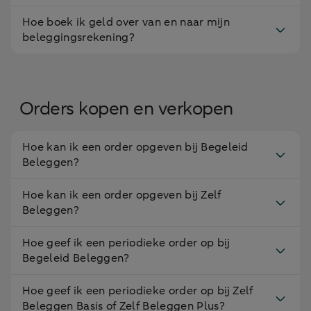
Hoe boek ik geld over van en naar mijn
beleggingsrekening?
Orders kopen en verkopen
Hoe kan ik een order opgeven bij Begeleid
Beleggen?
Hoe kan ik een order opgeven bij Zelf
Beleggen?
Hoe geef ik een periodieke order op bij
Begeleid Beleggen?
Hoe geef ik een periodieke order op bij Zelf
Beleggen Basis of Zelf Beleggen Plus?