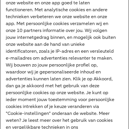
onze website en onze app goed te laten
Internet Bankieren
functioneren. Met analytische cookies en andere
technieken verbeteren we onze website en onze
ABN AMRO app
app. Met persoonlijke cookies verzamelen wij en
Tikkie
onze 10 partners informatie over jou. Wij volgen
jouw internetgedrag binnen, en mogelijk ook buiten
Apple Pay
onze website aan de hand van unieke
Google Pay
identificatoren, zoals je IP-adres en een versleuteld
e-mailadres om advertenties relevanter te maken.
Veilig bankieren
Meest gezocht
Wij bouwen zo jouw persoonlijke profiel op,
waardoor wij je gepersonaliseerde inhoud en
Hypotheek berekenen
advertenties kunnen laten zien. Klik je op Akkoord,
dan ga je akkoord met het gebruik van deze
E.dentifier
persoonlijke cookies op onze website. Je kunt op
Jaaroverzicht
ieder moment jouw toestemming voor persoonlijke
cookies intrekken of je keuze veranderen via
Rood staan
"Cookie-instellingen" onderaan de website. Meer
weten? Je leest meer over het gebruik van cookies
en vergelijkbare technieken in ons