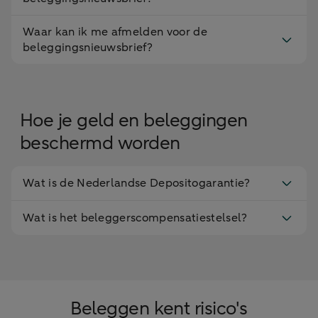
Waar kan ik me afmelden voor de
beleggingsnieuwsbrief?
Hoe je geld en beleggingen
beschermd worden
Wat is de Nederlandse Depositogarantie?
Wat is het beleggerscompensatiestelsel?
Beleggen kent risico's