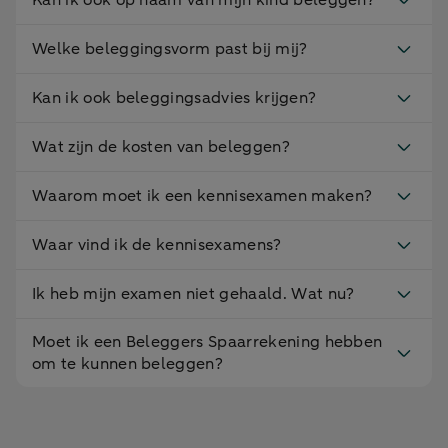
Kan ik ook op naam van mijn kind beleggen?
Welke beleggingsvorm past bij mij?
Kan ik ook beleggingsadvies krijgen?
Wat zijn de kosten van beleggen?
Waarom moet ik een kennisexamen maken?
Waar vind ik de kennisexamens?
Ik heb mijn examen niet gehaald. Wat nu?
Moet ik een Beleggers Spaarrekening hebben
om te kunnen beleggen?