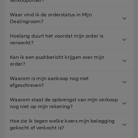
verkooporder?
Waar vind ik de orderstatus in Mijn
Dealingroom?
Hoelang duurt het voordat mijn order is
verwerkt?
Kan ik een pushbericht krijgen over mijn
order?
Waarom is mijn aankoop nog niet
afgeschreven?
Waarom staat de opbrengst van mijn verkoop
nog niet op mijn rekening?
Hoe zie ik tegen welke koers mijn belegging
gekocht of verkocht is?