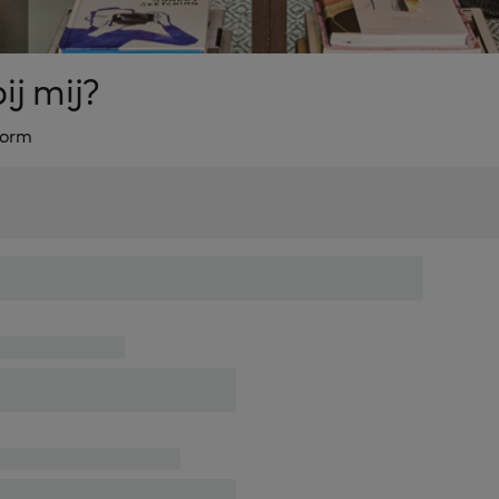
j mij?
vorm