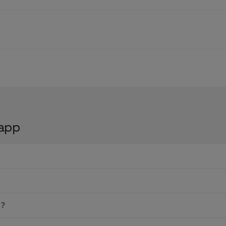
 app
g?