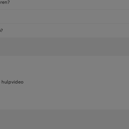
eren?
p?
e hulpvideo