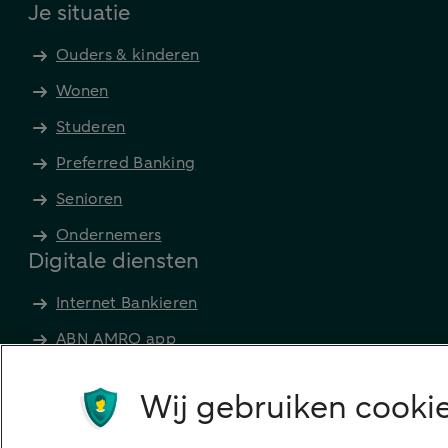
Je situatie
Ouders & kinderen
Wonen
Studeren
Preferred Banking
Senioren
Ondernemers
Digitale diensten
Internet Bankieren
ABN AMRO app
Tikkie
Wij gebruiken cookie
Apple Pay
Google Pay