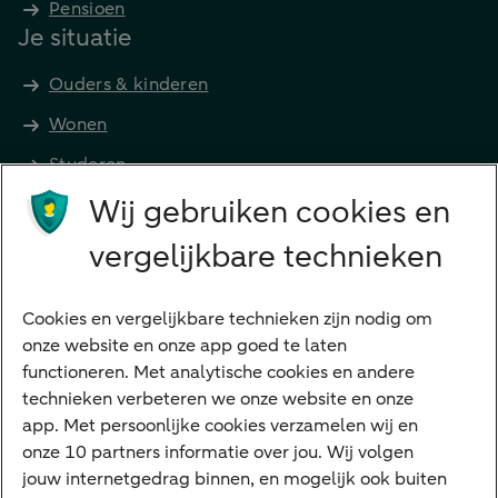
Pensioen
Je situatie
Ouders & kinderen
Wonen
Studeren
Wij gebruiken cookies en
Preferred Banking
Senioren
vergelijkbare technieken
Ondernemers
Digitale diensten
Cookies en vergelijkbare technieken zijn nodig om
onze website en onze app goed te laten
Internet Bankieren
functioneren. Met analytische cookies en andere
technieken verbeteren we onze website en onze
ABN AMRO app
app. Met persoonlijke cookies verzamelen wij en
Tikkie
onze 10 partners informatie over jou. Wij volgen
jouw internetgedrag binnen, en mogelijk ook buiten
Apple Pay