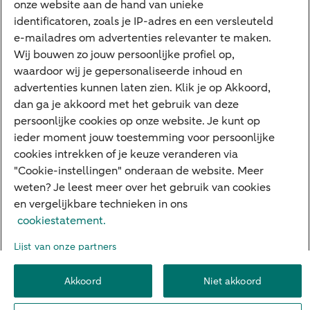
onze website aan de hand van unieke
Google Pay
identificatoren, zoals je IP-adres en een versleuteld
e-mailadres om advertenties relevanter te maken.
Veilig bankieren
Meest gezocht
Wij bouwen zo jouw persoonlijke profiel op,
waardoor wij je gepersonaliseerde inhoud en
Hypotheek berekenen
advertenties kunnen laten zien. Klik je op Akkoord,
dan ga je akkoord met het gebruik van deze
E.dentifier
persoonlijke cookies op onze website. Je kunt op
Jaaroverzicht
ieder moment jouw toestemming voor persoonlijke
cookies intrekken of je keuze veranderen via
Rood staan
"Cookie-instellingen" onderaan de website. Meer
weten? Je leest meer over het gebruik van cookies
en vergelijkbare technieken in ons
Over ABN AMRO
Klacht indienen
Herroepingsrecht
cookiestatement.
Werken bij ABN AMRO
Toegankelijkheid
Omgangsregels
Lijst van onze partners
Duurzaamheid
Veiligheid
Privacy
Disclaimer
Cookie-instellingen
Akkoord
Niet akkoord