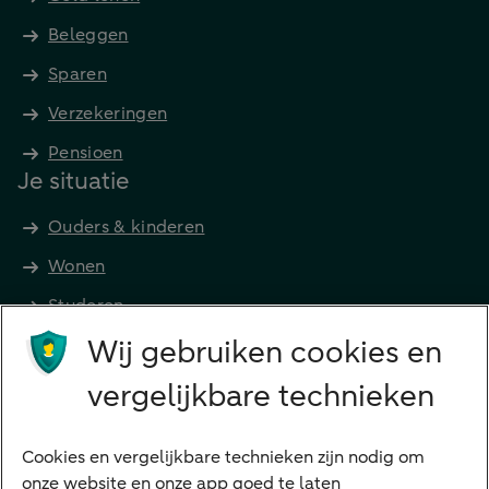
Beleggen
Sparen
Verzekeringen
Pensioen
Je situatie
Ouders & kinderen
Wonen
Studeren
Wij gebruiken cookies en
Preferred Banking
Senioren
vergelijkbare technieken
Ondernemers
Digitale diensten
Cookies en vergelijkbare technieken zijn nodig om
onze website en onze app goed te laten