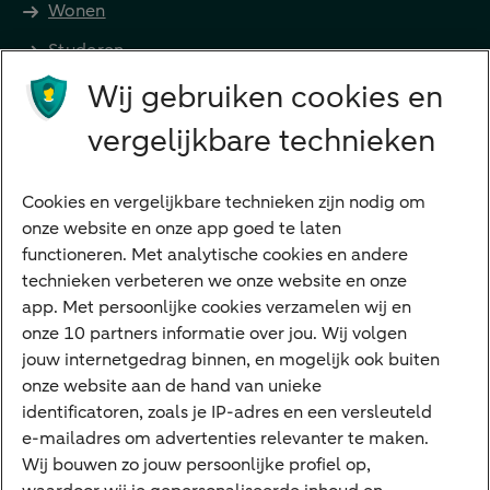
Wonen
Studeren
Wij gebruiken cookies en
Preferred Banking
Senioren
vergelijkbare technieken
Ondernemers
Digitale diensten
Cookies en vergelijkbare technieken zijn nodig om
onze website en onze app goed te laten
Internet Bankieren
functioneren. Met analytische cookies en andere
technieken verbeteren we onze website en onze
ABN AMRO app
app. Met persoonlijke cookies verzamelen wij en
Tikkie
onze 10 partners informatie over jou. Wij volgen
jouw internetgedrag binnen, en mogelijk ook buiten
Apple Pay
onze website aan de hand van unieke
Google Pay
identificatoren, zoals je IP-adres en een versleuteld
e-mailadres om advertenties relevanter te maken.
Veilig bankieren
Meest gezocht
Wij bouwen zo jouw persoonlijke profiel op,