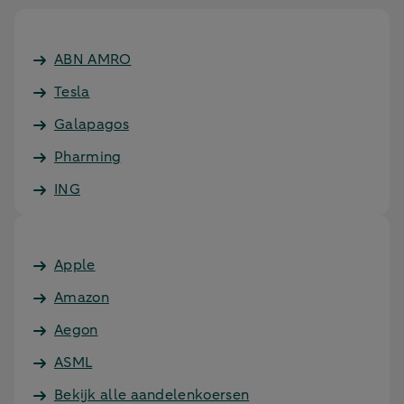
ABN AMRO
Tesla
Galapagos
Pharming
ING
Apple
Amazon
Aegon
ASML
Bekijk alle aandelenkoersen